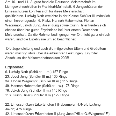
Am 10. und 11. August fand die Deutsche Meisterschaft im
Landfrauen
Lichtgewehrschießen in Frankfurt/Main statt. 6 Jungschützen der
Rot-Kreuz-Gruppe
Limesschützen konnten sich für diese Meisterschaft
qualifizieren.
Ludwig Nerb erreichte in der Klasse Schüler III männlich
Pfarrei / Pfarrbote
einen hervorragenden 6. Platz.
Hannah Habermeier, Florian
Wegrampf, Jakob Jung, Josef Jung sowie Quirin Hiller freuten sich
Termine / Info
ebenso über ihre guten Ergebnisse bei ihrer ersten Deutschen
Meisterschaft.
Da die Rahmenbedingungen vor Ort nicht ganz einfach
Sportliches / RWK
waren, sind die Ergebnisse um so beachtlicher.
Bogen
Die Jugendleitung und auch die mitgereisten Eltern und Großeltern
waren mächtig stolz über die erbrachten Leistungen. Ein toller
Mitgliedsantrag (pdf)
Abschluss der Meisterschaftssaison 2025!
Vereinssatzung beschlossen am 06.01.2020 (pdf)
Ergebnisse:
6. Ludwig Nerb (Schüler III m.) 157 Ringe
Ergebnisse LP- Gaupokal
23. Josef Jung (Schüler III m.) 130 Ringe
34. Florian Wegrampf (Schüler III m.) 115 Ringe
49. Hannah Habermeier (Schüler II w.) 173 Ringe
76. Jakob Jung (Schüler II m.) 145 Ringe
116. Quirin Hiller (Schüler II m.) 122 Ringe
22. Limesschützen Erkertshofen I (Habermeier H./Nerb L./Jung
Jakob) 475 Ringe
42. Limesschützen Erkershofen II (Jung Josef/Hiller Q./Wegrampf F.)