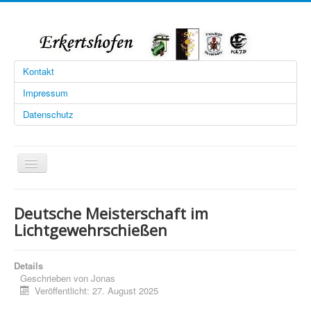
Kontakt
Impressum
Datenschutz
Navigation
an/aus
Startseite
Deutsche Meisterschaft im
Limesschützen
Lichtgewehrschießen
Sportverein
Details
Feuerwehr
Geschrieben von
Jonas
Veröffentlicht: 27. August 2025
Landjugend